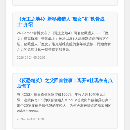
《无主之地4》新秘藏猎人“魔女”和“铁骨战
士”介绍
2K Games官博发布了《无主之地4》两名秘藏猎人——「魔
女」维克斯和「铁骨战士」拉法以及8大武器制造商的官方介
绍。秘藏猎人「魔女」维克斯维克丝的童年很悲惨，而她魔女
之力的觉醒让这一切变得更加复杂。
2026-01-24 05:00:05
《反恐精英》之父回首往事：离开V社现在有点
后悔了
当《CS2》每日峰值玩家突破160万、年收入超10亿美元之
际，这款传奇FPS的联合创始人Minh Le首次向外媒袒露心声：
那个20岁在宿舍敲代码的年轻人，为何会离开缔造游戏帝国的
Valve?1999年
2026-01-24 01:45:05