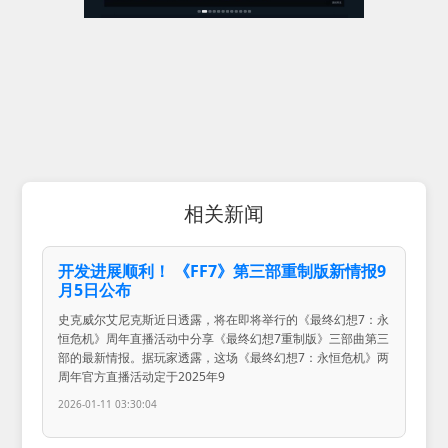
相关新闻
开发进展顺利！ 《FF7》第三部重制版新情报9
月5日公布
史克威尔艾尼克斯近日透露，将在即将举行的《最终幻想7：永
恒危机》周年直播活动中分享《最终幻想7重制版》三部曲第三
部的最新情报。据玩家透露，这场《最终幻想7：永恒危机》两
周年官方直播活动定于2025年9
2026-01-11 03:30:04