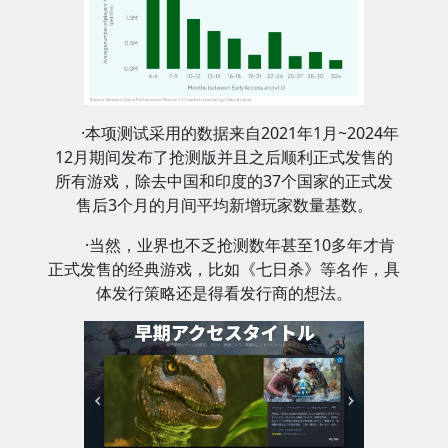
·本项测试采用的数据来自2021年1月~2024年
12月期间发布了抢测版并且之后顺利正式发售的
所有游戏，除去中国和印度的37个国家的正式发
售后3个月的月间平均新增玩家数量基数。
·当然，业界也不乏抢测数年甚至10多年才肯
正式发售的经典游戏，比如《七日杀》等名作，具
体发行策略还是得看发行商的想法。