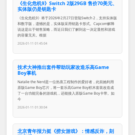
《生化危机9》Switch 2版29GB 售价70美元、
实体版仍是钥匙卡
《生化危机9》将于2026年2月27日登陆Switch 2，支持实体版
和数字版，遗憾的是，实体版采用钥匙卡形式。Capcom解释
说这是出于销售策略，而近日我们了解到这一决定显然和游戏
的容量无关。根据
2026-01-11 01:45:04
技术大神推出套件帮助玩家改造乐高Game
Boy掌机
Natalie the Nerd是一位热衷工程制作的爱好者，此前她利用
原版Game Boy芯片，将一套乐高Game Boy积木套装改造成
了一台功能完备的游戏机，还能接入原版Game Boy卡带。如
今
2026-01-11 01:30:04
北京青年报力挺《捞女游戏》：情感反诈，刻