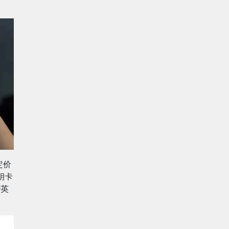
定价
钥卡
0英