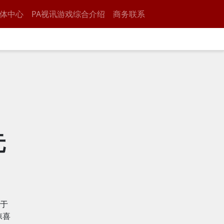
体中心
PA视讯游戏综合介绍
商务联系
》
元
于
惊喜