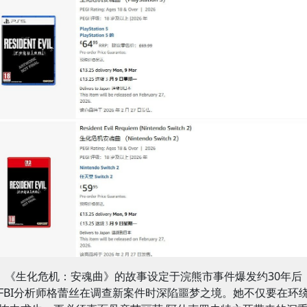
《生化危机：安魂曲》的故事设定于浣熊市事件爆发约30年后
FBI分析师格蕾丝在调查新案件时深陷噩梦之境。她不仅要在环