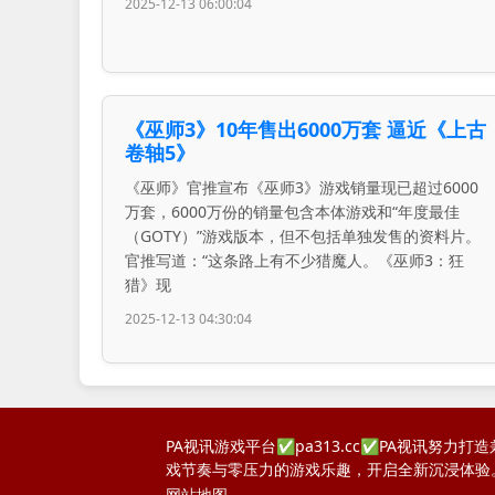
2025-12-13 06:00:04
《巫师3》10年售出6000万套 逼近《上古
卷轴5》
《巫师》官推宣布《巫师3》游戏销量现已超过6000
万套，6000万份的销量包含本体游戏和“年度最佳
（GOTY）”游戏版本，但不包括单独发售的资料片。
官推写道：“这条路上有不少猎魔人。《巫师3：狂
猎》现
2025-12-13 04:30:04
PA视讯游戏平台✅pa313.cc✅PA视讯
戏节奏与零压力的游戏乐趣，开启全新沉浸体验
网站地图