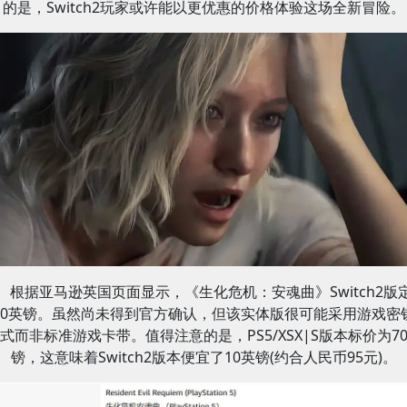
的是，Switch2玩家或许能以更优惠的价格体验这场全新冒险。
根据亚马逊英国页面显示，《生化危机：安魂曲》Switch2版
60英镑。虽然尚未得到官方确认，但该实体版很可能采用游戏密
式而非标准游戏卡带。值得注意的是，PS5/XSX|S版本标价为7
镑，这意味着Switch2版本便宜了10英镑(约合人民币95元)。