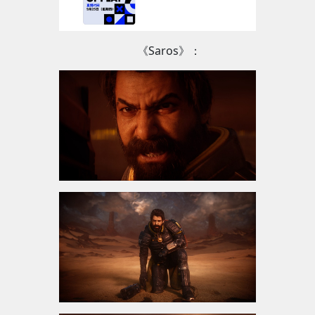
《Saros》：