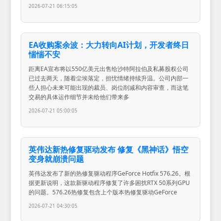
2026-07-21 06:15:05
EA收购案余波：大力转向AI计划，开发者终日
惴惴不安
距离EA宣布将以550亿美元出售给沙特阿拉伯及私募股权公司
已过去两天，随着尘埃落定，担忧情绪持续升温。公司内部一
些人担心未来可能出现的裁员、岗位削减和内容审查，而这笔
交易的具体运作细节并未给他们带来多
2026-07-21 05:00:05
英伟达新热修复驱动发布 修复《黑神话》悟空
变身就崩溃问题
英伟达发布了新的热修复驱动程序GeForce Hotfix 576.26。根
据更新说明，这款新驱动程序修复了许多困扰RTX 50系列GPU
的问题。576.26热修复包含上个版本热修复驱动GeForce
2026-07-21 04:30:05