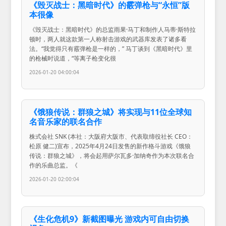
《毁灭战士：黑暗时代》的霰弹枪与“永恒”版
本很像
《毁灭战士：黑暗时代》的总监雨果·马丁和制作人马蒂·斯特拉
顿时，两人就这款第一人称射击游戏的武器库发表了诸多看
法。“我觉得只有霰弹枪是一样的，” 马丁谈到《黑暗时代》里
的枪械时说道，“等离子枪变化很
2026-01-20 04:00:04
《饿狼传说：群狼之城》将实现与11位全球知
名音乐家的联名合作
株式会社 SNK (本社：大阪府大阪市、代表取缔役社长 CEO：
松原 健二)宣布，2025年4月24日发售的新作格斗游戏《饿狼
传说：群狼之城》，将会起用萨尔瓦多·加纳奇作为本次联名合
作的乐曲总监。《
2026-01-20 02:00:04
《生化危机9》新截图曝光 游戏内可自由切换