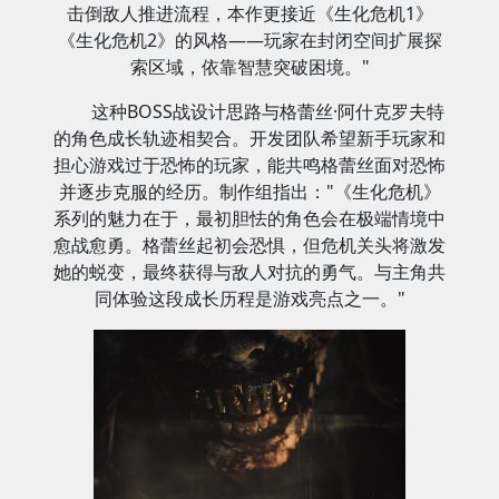
击倒敌人推进流程，本作更接近《生化危机1》
《生化危机2》的风格——玩家在封闭空间扩展探
索区域，依靠智慧突破困境。"
这种BOSS战设计思路与格蕾丝·阿什克罗夫特
的角色成长轨迹相契合。开发团队希望新手玩家和
担心游戏过于恐怖的玩家，能共鸣格蕾丝面对恐怖
并逐步克服的经历。制作组指出："《生化危机》
系列的魅力在于，最初胆怯的角色会在极端情境中
愈战愈勇。格蕾丝起初会恐惧，但危机关头将激发
她的蜕变，最终获得与敌人对抗的勇气。与主角共
同体验这段成长历程是游戏亮点之一。"