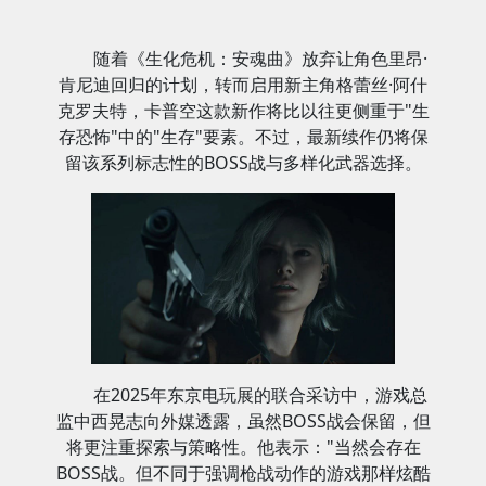
随着《生化危机：安魂曲》放弃让角色里昂·
肯尼迪回归的计划，转而启用新主角格蕾丝·阿什
克罗夫特，卡普空这款新作将比以往更侧重于"生
存恐怖"中的"生存"要素。不过，最新续作仍将保
留该系列标志性的BOSS战与多样化武器选择。
在2025年东京电玩展的联合采访中，游戏总
监中西晃志向外媒透露，虽然BOSS战会保留，但
将更注重探索与策略性。他表示："当然会存在
BOSS战。但不同于强调枪战动作的游戏那样炫酷