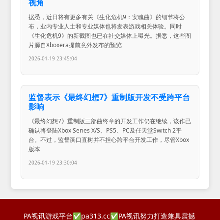
视角
据悉，近日将有更多有关《生化危机9：安魂曲》的细节将公
布，业内专业人士和专业媒体也将发表游戏相关体验。同时
《生化危机9》的新截图也已在社交媒体上曝光。据悉，这些图
片源自Xboxera提前意外发布的预览
2026-01-19 23:45:04
监督表示《最终幻想7》重制版开发不受跨平台
影响
《最终幻想7》重制版三部曲终章的开发工作仍在继续，该作已
确认将登陆Xbox Series X/S、PS5、PC及任天堂Switch 2平
台。不过，监督滨口直树并不担心跨平台开发工作，尽管Xbox
版本
2026-01-19 23:30:04
PA视讯游戏平台✅pa313.cc✅PA视讯努力打造兼具震撼