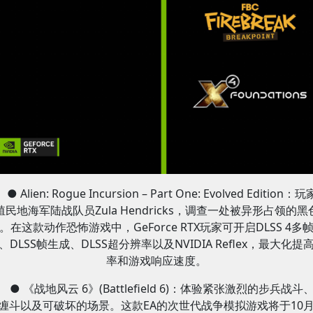
● Alien: Rogue Incursion – Part One: Evolved Edition：
殖民地海军陆战队员Zula Hendricks，调查一处被异形占领的黑
。在这款动作恐怖游戏中，GeForce RTX玩家可开启DLSS 4多
、DLSS帧生成、DLSS超分辨率以及NVIDIA Reflex，最大化提
率和游戏响应速度。
● 《战地风云 6》(Battlefield 6)：体验紧张激烈的步兵战斗
缠斗以及可破坏的场景。这款EA的次世代战争模拟游戏将于10月