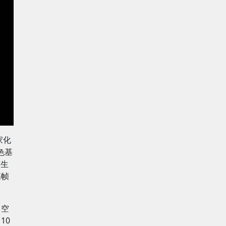
玩家化
色基
帧生
高帧
、空
10