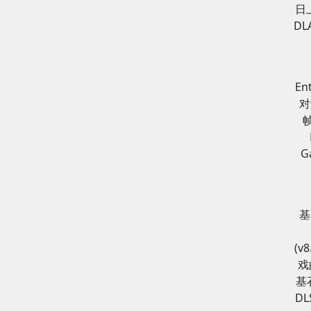
日
DL
E
对
G
基
(
戏
基
D