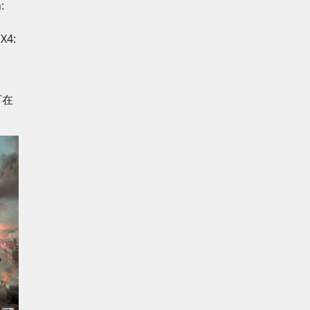
:
》
X4:
家可在