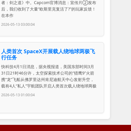
者：剑之道》中。Capcom官博消息：宣传片②发布
后，我们收到了大量“欧斯里克复活了?”的玩家反馈！
在本作
2026-05-13 03:00:04
人类首次 SpaceX开展载人绕地球两极飞
行任务
快科技4月1日消息，据央视报道，美国东部时间3月
31日21时46分许，太空探索技术公司的“猎鹰9”火箭
携“龙”飞船从佛罗里达州肯尼迪航天中心发射升空，
载有4人“私人”宇航团队开启人类首次载人绕地球两极
2026-05-13 01:00:04