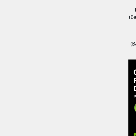
(B
(B