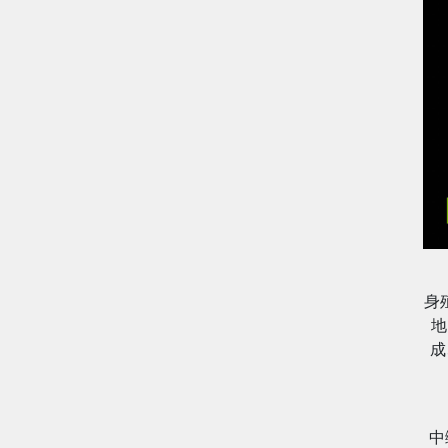
身
地
成
中