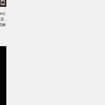
s)
渲染
流畅