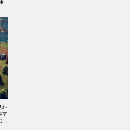
游戏
达科
甚至
器，