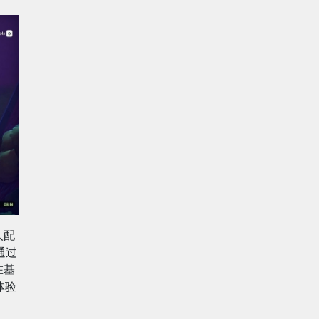
人配
通过
在基
体验
。