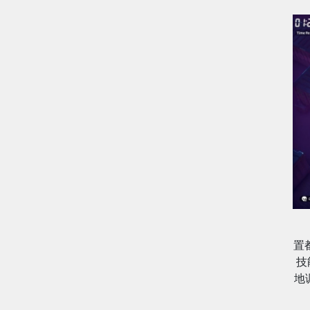
置
技
地