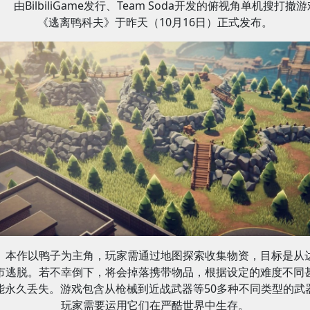
由BilbiliGame发行、Team Soda开发的俯视角单机搜打撤
《逃离鸭科夫》于昨天（10月16日）正式发布。
本作以鸭子为主角，玩家需通过地图探索收集物资，目标是从
市逃脱。若不幸倒下，将会掉落携带物品，根据设定的难度不同
能永久丢失。游戏包含从枪械到近战武器等50多种不同类型的武
玩家需要运用它们在严酷世界中生存。