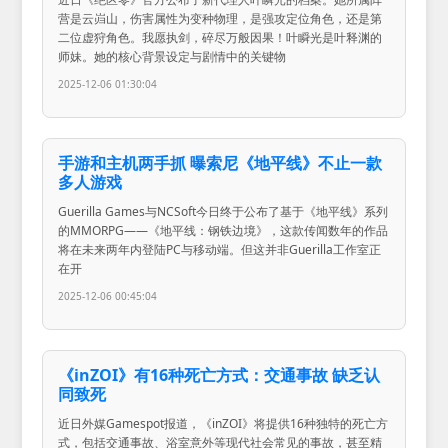
营是云岿山，伤害属性为变种物理，是强攻定位角色，还是第
二位虚狩角色。我愿执剑，碎尽万般因果！叶瞬光是叶释渊的
师妹。她的核心背景设定与剧情中的关键物
2025-12-06 01:30:04
手游和主机两手抓 曝索尼《地平线》不止一款
多人游戏
Guerilla Games与NCSoft今日终于公布了基于《地平线》系列
的MMORPG——《地平线：钢铁边境》，这款传闻数年的作品
将在未来两年内登陆PC与移动端。但这并非Guerilla工作室正
在开
2025-12-06 00:45:04
《inZOI》有16种死亡方式：交通事故 缺乏认
同致死
近日外媒Gamespot报道，《inZOI》将提供16种独特的死亡方
式，包括交通事故、浴室意外等现代社会常见的事故，甚至精