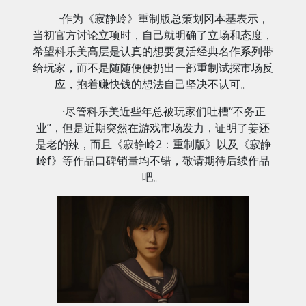
·作为《寂静岭》重制版总策划冈本基表示，
当初官方讨论立项时，自己就明确了立场和态度，
希望科乐美高层是认真的想要复活经典名作系列带
给玩家，而不是随随便便扔出一部重制试探市场反
应，抱着赚快钱的想法自己坚决不认可。
·尽管科乐美近些年总被玩家们吐槽“不务正
业”，但是近期突然在游戏市场发力，证明了姜还
是老的辣，而且《寂静岭2：重制版》以及《寂静
岭f》等作品口碑销量均不错，敬请期待后续作品
吧。