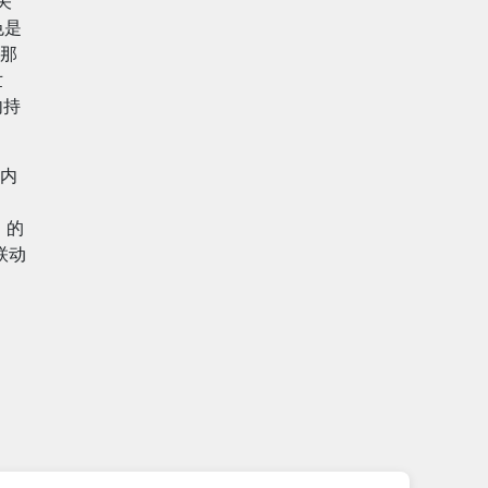
关
色是
那
世
内持
内
》的
联动