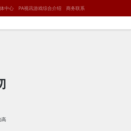
体中心
PA视讯游戏综合介绍
商务联系
》
切
的高