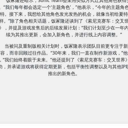
饭冢隆还暗示，Sonic Team会采用类似方式让其他角色获得
。“我们每年都会选定一个‘主题角色’，”他表示，“今年的主题角
特。接下来，我想给其他角色发光发热的机会，就像当初给夏特
样。”除了角色相关话题，饭冢隆还谈到了《索尼克赛车：交叉
》，并提及游戏发售后的后续发展计划：“我们计划至少在一年
续为其推出更新，会加入新角色，并进行线上内容调整。”
当被问及重制版相关计划时，饭冢隆表示团队目前更专注于新
容，而非回顾过往作品。“30年来，我们一直在制作新游戏，”他
，“我们始终着眼于未来。”他还提到了《索尼克赛车：交叉世界
功，并承诺游戏将获得定期更新，包括平衡性调整以及与其他IP
推出的新角色。