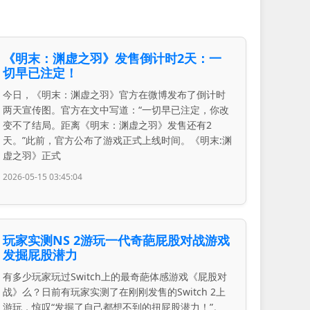
《明末：渊虚之羽》发售倒计时2天：一
切早已注定！
今日，《明末：渊虚之羽》官方在微博发布了倒计时
两天宣传图。官方在文中写道：“一切早已注定，你改
变不了结局。距离《明末：渊虚之羽》发售还有2
天。”此前，官方公布了游戏正式上线时间。《明末:渊
虚之羽》正式
2026-05-15 03:45:04
玩家实测NS 2游玩一代奇葩屁股对战游戏
发掘屁股潜力
有多少玩家玩过Switch上的最奇葩体感游戏《屁股对
战》么？日前有玩家实测了在刚刚发售的Switch 2上
游玩，惊叹“发掘了自己都想不到的扭屁股潜力！”。