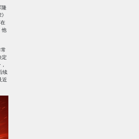
冢隆
2》
“在
，他
非常
决定
一，
后续
及近