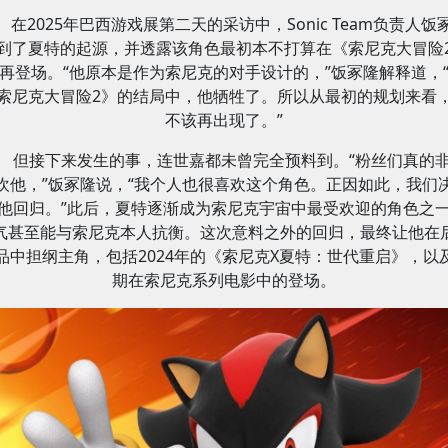
在2025年巴西游戏展第二天的采访中，Sonic Team负责人饭
到了夏特的起源，并透露该角色最初本不打算在《索尼克大冒险
再登场。“他原本是作为索尼克的对手设计的，”饭冢隆解释道，
索尼克大冒险2》的结局中，他牺牲了。所以从最初的规划来看
不该再出现了。”
但接下来发生的事，连世嘉都未曾完全预料到。“粉丝们真的
欢他，”饭冢隆说，“我个人也很喜欢这个角色。正因如此，我们
他回归。”此后，夏特逐渐成为索尼克宇宙中最受欢迎的角色之
气甚至能与索尼克本人抗衡。这次意料之外的回归，最终让他在
品中担纲主角，包括2024年的《索尼克X夏特：世代重启》，以
期在索尼克系列电影中的登场。