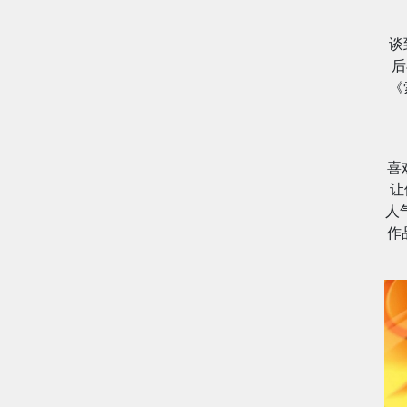
谈
后
《
喜
让
人
作