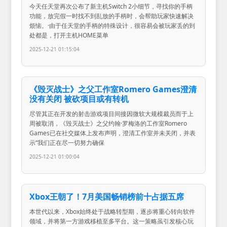
今天任天堂再次公布了新主机Switch 2小细节，寻找你的手柄
功能，放完假一时找不到乱放的手柄时，会帮助玩家快速解决
烦恼。·由于任天堂的手柄的特殊设计，很容易会被玩家丢的到
处都是，打开主机HOME菜单
2025-12-21 01:15:04
《毁灭战士》之父工作室Romero Games澄清
没有关闭 被砍项目或有转机
尽管其正在开发的射击游戏项目间接因微软大规模裁员而于上
周被取消，《毁灭战士》之父约翰·罗梅洛的工作室Romero
Games已在社交媒体上发布声明，澄清工作室并未关闭，并表
示“我们正在尽一切努力确保
2025-12-21 01:00:04
Xbox王朝了！7月美国畅销榜前十占据五席
本世代以来，Xbox始终处于战略转型期，逐步将重心转向软件
领域，并将第一方游戏移植至多平台。这一策略虽引发核心玩