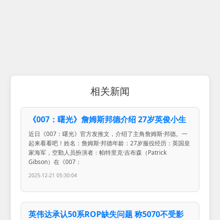
相关新闻
《007：曙光》詹姆斯邦德介绍 27岁英俊小生
近日《007：曙光》官方发推文，介绍了主角詹姆斯·邦德。一
起来看看吧！姓名：詹姆斯·邦德年龄：27岁服役经历：英国皇
家海军，空勤人员扮演者：帕特里克·吉布森（Patrick
Gibson）在《007：
2025-12-21 05:30:04
英伟达承认50系ROP缺失问题 称5070不受影