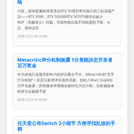
响
日前，媒体普遍报道英伟达RTX 50系列率先推出的三款高端产
品——RTX 5090，RTX 5080和RTX 5070Ti都存在缺少
ROP（光栅单元》问题，导致性能出现不同程度的下降。今
日，英伟达官
2025-12-21 02:15:04
Metacritic评分机制披露 1分竟能决定开发者
百万奖金
作为游戏行业最具影响力的评分聚合平台，Metacritic的“玄学
打分机制”一直是玩家津津乐道的话题。创始人Marc Doyle近
日罕见披露：所有媒体评测都会被转化为百分制，但权威媒体
的评分会被赋予更
2025-12-21 01:45:04
任天堂公布Switch 2小细节 方便寻找乱放的手
柄