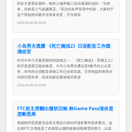
列女主更受欢迎时，制作人细井顺三自信满满的说到：“当然
有，目标是人气超越莱莎。”采访在欢声笑语中结束，大家对于
这个简短的问题并没有多在意，可当我实
2026-04-06 06:30:05
小岛秀夫透露 《死亡搁浅2》日语配音工作圆
满收官
作为今年六月最受期待的游戏之一，《死亡搁浅2：冥滩之上》
的开发进度正稳步推进。今日小岛秀夫通过其X账号向公众宣
布，本作的日语配音录制工作已全部完成。尽管他提到有部分
内容仍需补录，但这也标志着游戏开发进
2026-04-06 04:30:05
FTC前主席翻出微软旧账 称Game Pass涨价是
垄断恶果
美国联邦贸易委员会前主席近日就XGP涨价事件发表看法。这
位前FTC主席提及了此前阻止微软收购动视暴雪的努力，以及