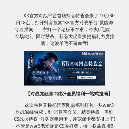
KK官方对战平台首场抖音特售会来了!10月30
日18点，打开抖音搜索“KK官方对战平台”就能蹲
守直播间——主打一个老板不在家，今夜0元购，
全场8折、限时秒杀、新品大促直接把福利力度拉
满，这波羊毛不薅血亏!
【对战党狂喜!特权+会员福利一站式拉满】
这次特售直接把玩家刚需福利打包：从war3
对战巅峰特权，到KK尊享会员、精英特权，再到
CS战火特权+服务器租用卡，连宠保卡都安排上了!
不管是war3老粉还是CS爱好者，核心权益直接8