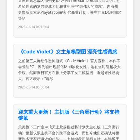
近日世嘉总裁内海州史接受外媒The Game Business采访，他
希望世嘉的复兴能成为他职业生涯中“最伟大的成就”。内海州
史曾负责索尼PlayStation的初代商业计划，并在世嘉DC时期监
督第
2026-05-14 06:15:04
《Code Violet》女主角模型图 漂亮性感诱惑
之前第三人称动作恐怖游戏《Code Violet》官方宣称，本作不
会登陆PC，因为会出现低俗Mod物化女性，这在当时引起极大
争议。然而近日官方在推上分享了女主模型图，看起来性感诱
人。官方表示：“请尽
2026-05-14 05:00:04
迎来重大更新！ 主机版《三角洲行动》将支持
键鼠
天美旗下工作室琳琅天上此前提过将计划为主机版《三角洲行
动》更新仅限主机平台的跨平台游戏，而如今他们还确认将更
新许多玩家所请求的功能——支持键盘和鼠标支持。在琳琅天