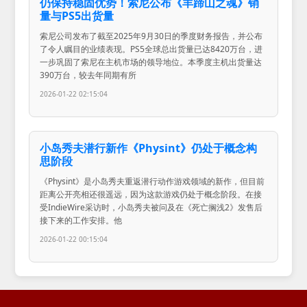
仍保持稳固优势！索尼公布《羊蹄山之魂》销
量与PS5出货量
索尼公司发布了截至2025年9月30日的季度财务报告，并公布
了令人瞩目的业绩表现。PS5全球总出货量已达8420万台，进
一步巩固了索尼在主机市场的领导地位。本季度主机出货量达
390万台，较去年同期有所
2026-01-22 02:15:04
小岛秀夫潜行新作《Physint》仍处于概念构
思阶段
《Physint》是小岛秀夫重返潜行动作游戏领域的新作，但目前
距离公开亮相还很遥远，因为这款游戏仍处于概念阶段。在接
受IndieWire采访时，小岛秀夫被问及在《死亡搁浅2》发售后
接下来的工作安排。他
2026-01-22 00:15:04