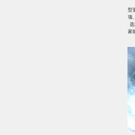
型
项
选
家