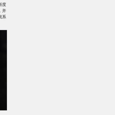
晰度
，并
就系
。