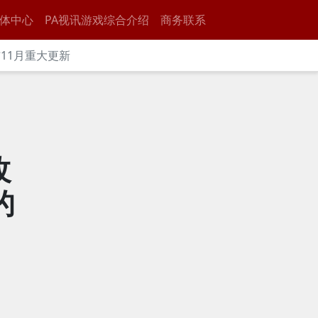
体中心
PA视讯游戏综合介绍
商务联系
11月重大更新
改
的