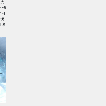
月大
度选
个可
让玩
斗条