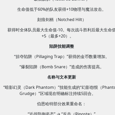
生命值低于60%的队友获得+10物理与魔法攻击。
刻痕剑柄（Notched Hilt）
获得时全体队员最大生命值-10。每次战斗胜利后最大生命
+5（最多+20）。
陷阱技能调整
“掠夺陷阱（Pillaging Trap）”获得的金币数量增加。
“爆裂陷阱（Bomb Snare）”造成的伤害提高。
名称与文本更新
“暗影幻灵（Dark Phantom）”技能生成的“幻影怨恨（Phant
Grudge）”区域现在明确标注持续5回合。
伯恩哈特部分效果重命名：
“近战防御姿态” → “反击（Riposte）”