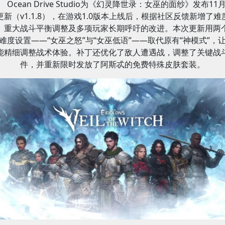
Ocean Drive Studio为《幻灵降世录：女巫的面纱》发布11
更新（v1.1.8），在游戏1.0版本上线后，根据社区反馈新增了难
、重大战斗平衡调整及多项玩家长期呼吁的改进。本次更新用两
难度设置——“女巫之怒”与“女巫低语”——取代原有“神模式”，
能精细调整战术体验。补丁还优化了敌人遭遇战，调整了关键战
件，并重新限时发放了阿斯忒的免费特殊皮肤套装。