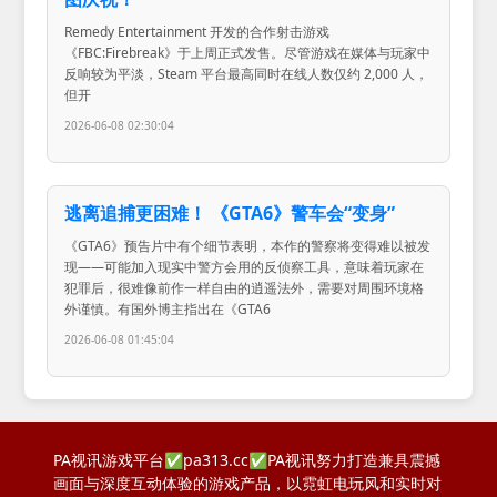
Remedy Entertainment 开发的合作射击游戏
《FBC:Firebreak》于上周正式发售。尽管游戏在媒体与玩家中
反响较为平淡，Steam 平台最高同时在线人数仅约 2,000 人，
但开
2026-06-08 02:30:04
逃离追捕更困难！ 《GTA6》警车会“变身”
《GTA6》预告片中有个细节表明，本作的警察将变得难以被发
现——可能加入现实中警方会用的反侦察工具，意味着玩家在
犯罪后，很难像前作一样自由的逍遥法外，需要对周围环境格
外谨慎。有国外博主指出在《GTA6
2026-06-08 01:45:04
PA视讯游戏平台✅pa313.cc✅PA视讯努力打造兼具震撼
画面与深度互动体验的游戏产品，以霓虹电玩风和实时对