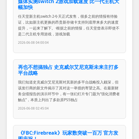
媒体实测switch 2游戏加载速度 比一代主机大
幅加快
任天堂新主机switch 2今天正式发售，很多之前的情报有待验
证，比如新主机更换的昂贵新存储卡支持到底带来多大的速度
提升，一起来了解下。·根据之前的情报，任天堂曾表示即使不
是二代主机专用游戏，游戏加载
2026-06-08 04:00:04
再也不想搞独占 史克威尔艾尼克斯未来主打多
平台战略
我们知道史克威尔艾尼克斯对其新的多平台战略投入颇深，但
该发行商的新文件揭示了其对这一举措的寄望之高。在最新财
务业绩报告的演示环节中，有一张幻灯片专门题为“强化消费者
触点”，本质上列出了多款原PS5独占
2026-06-08 02:45:04
《FBC:Firebreak》玩家数突破一百万 官方发
图庆祝！